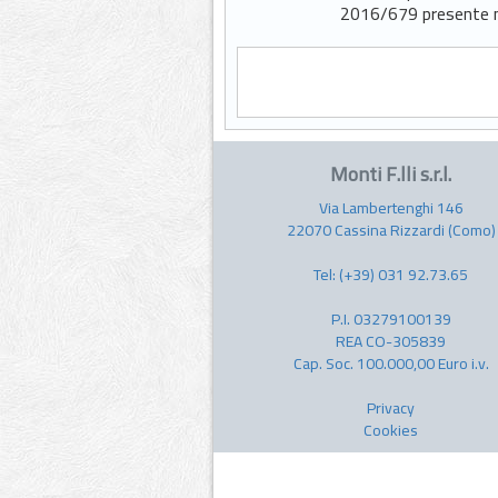
2016/679 presente nel
Monti F.lli s.r.l.
Via Lambertenghi 146
22070 Cassina Rizzardi (Como)
Tel:
(+39) 031 92.73.65
P.I. 03279100139
REA CO-305839
Cap. Soc. 100.000,00 Euro i.v.
Privacy
Cookies