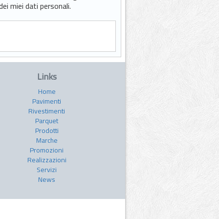
i miei dati personali.
Links
Home
Pavimenti
Rivestimenti
Parquet
Prodotti
Marche
Promozioni
Realizzazioni
Servizi
News