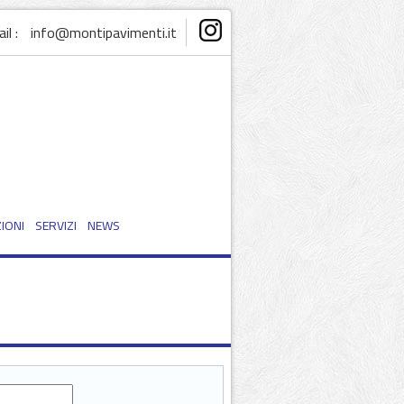
il :
info@montipavimenti.it
IONI
SERVIZI
NEWS