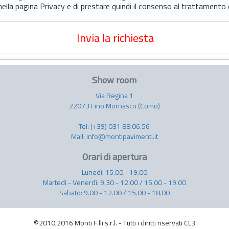
la pagina Privacy e di prestare quindi il consenso al trattamento de
Show room
Via Regina 1
22073 Fino Mornasco (Como)
Tel:
(+39) 031 88.06.56
Mail:
info@montipavimenti.it
Orari di apertura
Lunedì: 15.00 - 19.00
Martedì - Venerdì: 9.30 - 12.00 / 15.00 - 19.00
Sabato: 9.00 - 12.00 / 15.00 - 18.00
©2010,2016 Monti F.lli s.r.l. - Tutti i diritti riservati CL3